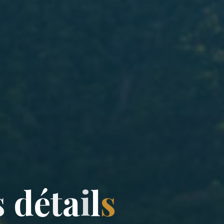
s
d
é
t
a
i
l
s