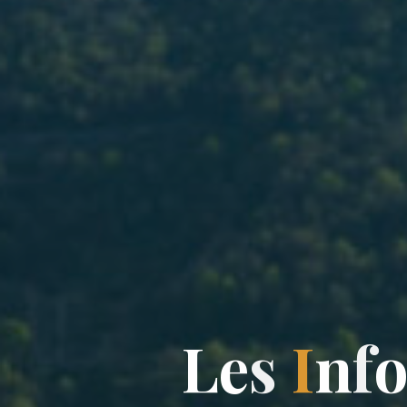
L
e
s
I
n
f