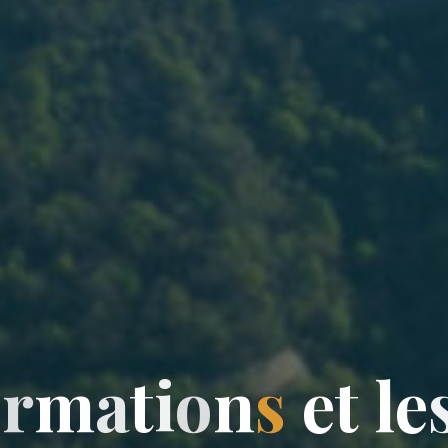
o
r
m
a
t
i
o
n
s
e
t
l
e