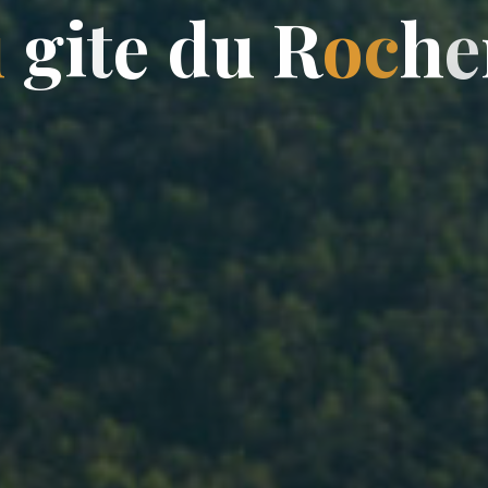
u
g
i
t
e
d
u
R
o
c
h
e